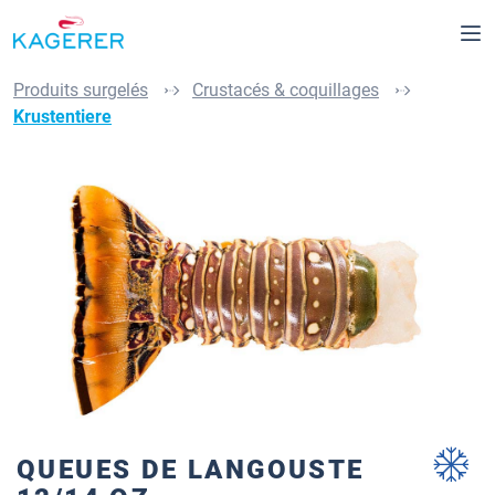
tenu principal
Produits surgelés
Crustacés & coquillages
Krustentiere
Ignorer la galerie d'images
QUEUES DE LANGOUSTE