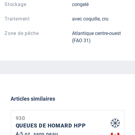
Stockage
congelé
Traitement
avec coquille, cru
Zone de pêche
Atlantique centre-ouest
(FAO 31)
Ignorer la galerie de produits
Articles similaires
930
QUEUES DE HOMARD HPP
4-5 oz, sans peau