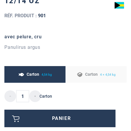
12/14 OZ
RÉF. PRODUIT :
901
avec pelure, cru
Panulirus argus
Carton
Carton
4,54 kg
4 × 4,54 kg
Carton
PANIER