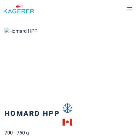
Passer au contenu principal
Ignorer la galerie d'images
HOMARD HPP
700 - 750 g