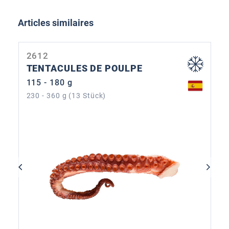
Ignorer la galerie de produits
Articles similaires
2612
TENTACULES DE POULPE
115 - 180 g
230 - 360 g (13 Stück)