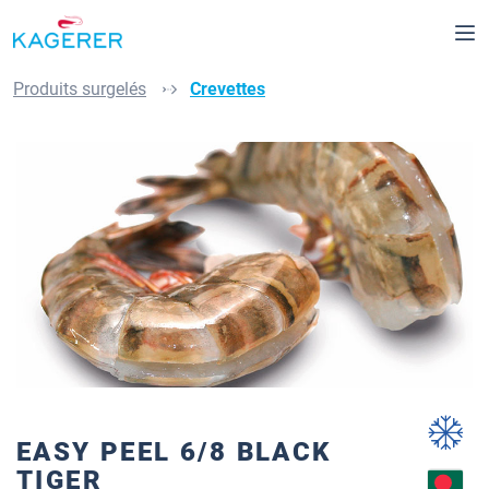
tenu principal
Produits surgelés
Crevettes
Ignorer la galerie d'images
EASY PEEL 6/8 BLACK
TIGER