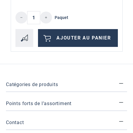
Quantité de produit : Entrez la quantité 
Paquet
AJOUTER AU PANIER
Catégories de produits
Points forts de l’assortiment
Contact