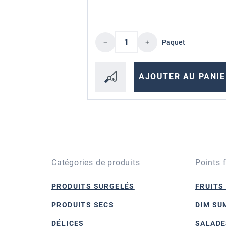
Quantité de produit : En
Paquet
AJOUTER AU PANIE
Catégories de produits
Points 
PRODUITS SURGELÉS
FRUITS
PRODUITS SECS
DIM SU
DÉLICES
SALADE