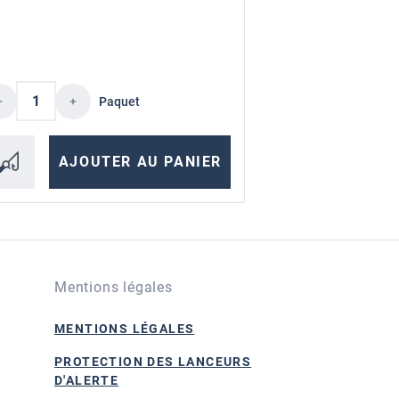
boutons pour augmenter ou diminuer la quan
antité souhaitée ou utilisez les boutons po
Quantité de 
antité de produit : Entrez la quantité sou
Paquet
AJO
AJOUTER AU PANIER
Mentions légales
MENTIONS LÉGALES
PROTECTION DES LANCEURS
D'ALERTE