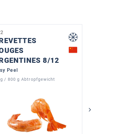
22
90311
REVETTES
EASY PEEL
OUGES
BLACK TI
RGENTINES 8/12
1 kg / 750 g Abt
sy Peel
kg / 800 g Abtropfgewicht