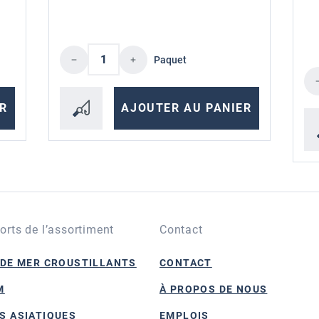
trez la quantité souhaitée ou utilisez les 
Quantité de produit : Entrez la qu
Paquet
Qu
R
AJOUTER AU PANIER
forts de l’assortiment
Contact
 DE MER CROUSTILLANTS
CONTACT
M
À PROPOS DE NOUS
S ASIATIQUES
EMPLOIS