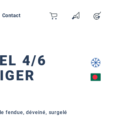
Contact
Panier
Liste de souhaits
Compte
Vous avez 0 articles dans votre 
EL 4/6
IGER
lle fendue, déveiné, surgelé