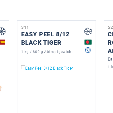
311
5
EASY PEEL 8/12
C
BLACK TIGER
R
A
1 kg / 800 g Abtropfgewicht
Ea
1 