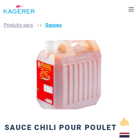
Passer au contenu principal
Produits secs
Sauces
Ignorer la galerie d'images
SAUCE CHILI POUR POULET