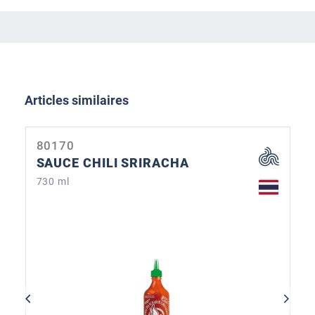
Ignorer la galerie de produits
Articles similaires
80170
SAUCE CHILI SRIRACHA
730 ml