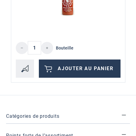
Quantité de produit : Entrez la quantité 
Bouteille
AJOUTER AU PANIER
Catégories de produits
Points forts de l’assortiment