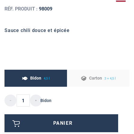
RÉF. PRODUIT :
98009
Sauce chili douce et épicée
Bidon
Carton
4,5 l
3 × 4,5 l
Bidon
PANIER