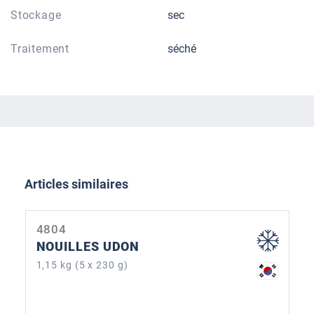
Stockage
sec
Traitement
séché
Ignorer la galerie de produits
Articles similaires
4804
NOUILLES UDON
1,15 kg (5 x 230 g)