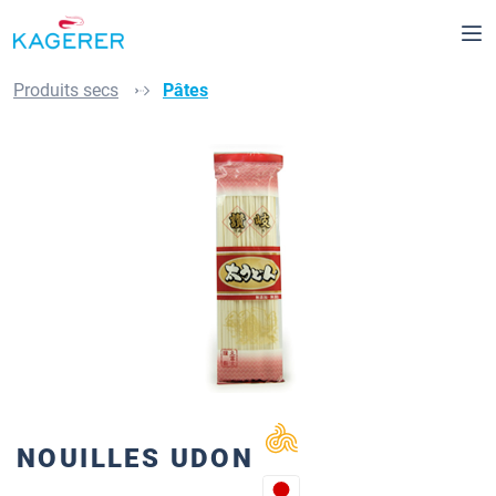
Passer au contenu principal
Produits secs
Pâtes
Ignorer la galerie d'images
NOUILLES UDON