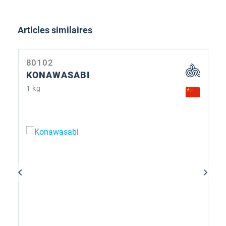
Ignorer la galerie de produits
Articles similaires
80102
KONAWASABI
1 kg