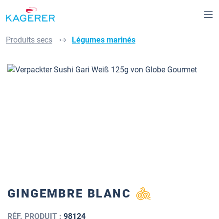
Passer au contenu principal
Produits secs
Légumes marinés
Ignorer la galerie d'images
GINGEMBRE BLANC
RÉF. PRODUIT :
98124