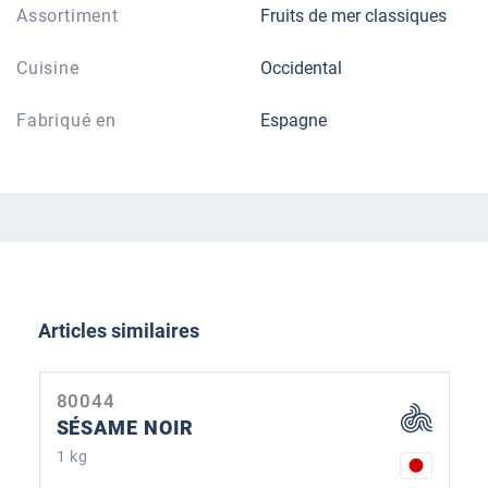
Assortiment
Fruits de mer classiques
Cuisine
Occidental
Fabriqué en
Espagne
Ignorer la galerie de produits
Articles similaires
80044
SÉSAME NOIR
1 kg