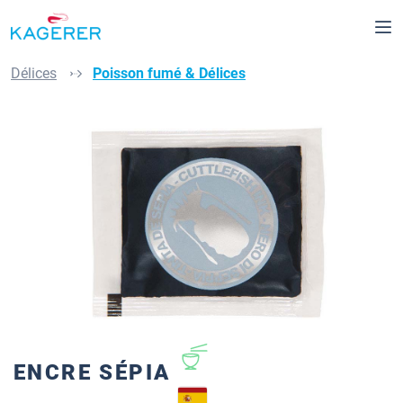
Passer au contenu principal
Délices
Poisson fumé & Délices
Ignorer la galerie d'images
ENCRE SÉPIA