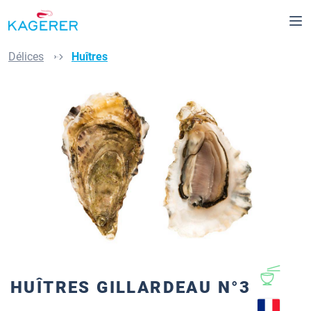
Passer au contenu principal
Délices
Huîtres
Ignorer la galerie d'images
HUÎTRES GILLARDEAU N°3